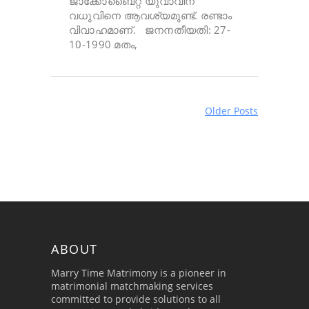
ജാക്കോബൈറ്റ് യുവാവിന്
വധുവിനെ ആവശ്യമുണ്ട്. രണ്ടാം
വിവാഹമാണ്. ജനനതീയതി: 27-
10-1990 മതം,
Older Posts
ABOUT
Marry Time Matrimony is a pioneer in
matrimonial matchmaking services
committed to provide solutions to all