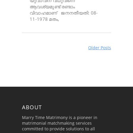
യുവാവിന് വധുവിനെ
ആവശ്യമുണ്ട് രണ്ടാം
വിവാഹമാണ് ജനനതീയതി: 08-
11-1978 മതം,
Older Posts
ABOUT
Marry Time Matrimony is a pioneer in
matrimonial matchmaking services
committed to provide solutions to all