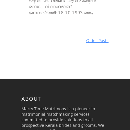
യുവതിക്ക് വരനെ ആവശ്യമുണ്ട്.
രണ്ടാം വിവാഹമാണ്
ജനനതീയതി: 18-10-1993 മതം,
Older Posts
ABOUT
Marry Time Matrimony is a pioneer in
matrimonial matchmaking services
committed to provide solutions to all
prospective Kerala brides and grooms. We