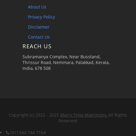
About Us
Privacy Policy
Disclaimer
Contact Us
REACH US
Subramanya Complex, Near Busstand,
Thrissur Road, Nemmara, Palakkad, Kerala,
India, 678 508
Copyright (c) 2022 - 2025
Marry Time Matrimony
All Rights
Reserved
(91) 944 744 7164