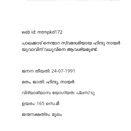
web id: mtmpkd172
പാലക്കാട് നെന്മാറ
സ്വദേശിയായ ഹിന്ദു നായർ
യുവാവിന് വധുവിനെ
ആവശ്യമുണ്ട്.
ജനന തീയതി: 24-07-1991
മതം, ജാതി:
ഹിന്ദു, നായർ
വിദ്യാഭ്യാസ യോഗ്യത: പ്ലസ് ടു
ഉയരം: 165 സെ.മീ
ജന്മനക്ഷത്രം: മൂലം