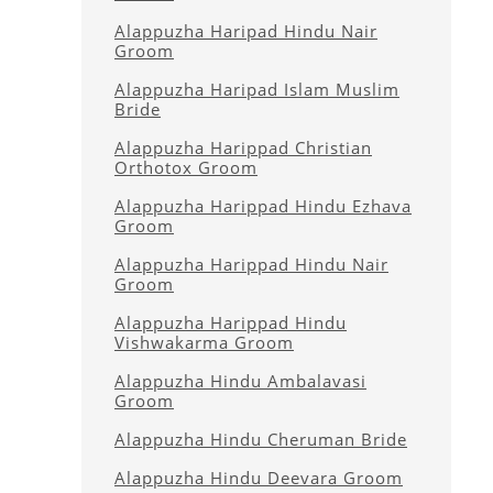
Alappuzha Haripad Hindu Nair
Groom
Alappuzha Haripad Islam Muslim
Bride
Alappuzha Harippad Christian
Orthotox Groom
Alappuzha Harippad Hindu Ezhava
Groom
Alappuzha Harippad Hindu Nair
Groom
Alappuzha Harippad Hindu
Vishwakarma Groom
Alappuzha Hindu Ambalavasi
Groom
Alappuzha Hindu Cheruman Bride
Alappuzha Hindu Deevara Groom