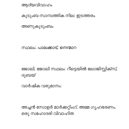
ആദ്യവിവാഹം
കുടുംബ സാമ്പത്തിക നില:
ഇടത്തരം
അണുകുടുംബം
സ്ഥലം:
പാലക്കാട്, നെന്മാറ
ജോലി, ജോലി സ്ഥലം: റീട്ടെയിൽ ലോജിസ്റ്റിക്സ്,
ദുബയ്
വാർഷിക വരുമാനം:
അച്ചൻ സോളർ മാർക്കറ്റിംഗ്, അമ്മ ഗൃഹഭരണം.
ഒരു സഹോദരി വിവാഹിത