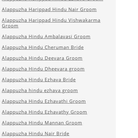
Alappuzha Harippad Hindu Nair Groom
Alappuzha Harippad Hindu Vishwakarma
Groom
Alappuzha Hindu Ambalavasi Groom
Alappuzha Hindu Cheruman Bride
Alappuzha Hindu Deevara Groom
Alappuzha Hindu Dheevara groom
Alappuzha Hindu Ezhava Bride
Alappuzha hindu ezhava groom
Alappuzha Hindu Ezhavathi Groom
Alappuzha Hindu Ezhavathy Groom
Alappuzha Hindu Mannan Groom
Alappuzha Hindu Nair Bride