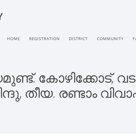
Y
HOME
REGISTRATION
DISTRICT
COMMUNITY
F
്ട്. കോഴിക്കോട്, വ
ന്ദു, തീയ. രണ്ടാം വിവ