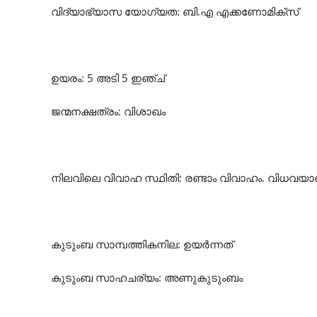
വിദ്യാഭ്യാസ യോഗ്യത: ബി.എ എക്കണോമിക്സ്
ഉയരം: 5 അടി 5 ഇഞ്ച്
ജന്മനക്ഷത്രം: വിശാഖം
നിലവിലെ വിവാഹ സ്ഥിതി: രണ്ടാം വിവാഹം. വിധവയാ
കുടുംബ സാമ്പത്തികനില: ഉയർന്നത്
കുടുംബ സാഹചര്യം: അണുകുടുംബം