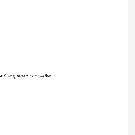
ണ്. ഒരു മകൾ വിവാഹിത.