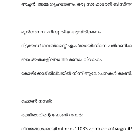
അച്ചൻ, അമ്മ ഗൃഹഭരണം. ഒരു സഹോദരൻ ബിസിനസ്സ
മുൻ‌ഗണന: ഹിന്ദു തീയ ആയിരിക്കണം.
റിട്ടയേഡ് ഗവൺ‌മെന്റ് എം‌പ്ലോയിസിനെ പരിഗണിക്ക
ബാധ്യതകളില്ലാത്ത രണ്ടാം വിവാഹം.
കോഴിക്കോട് ജില്ലയിൽ നിന്ന് ആലോചനകൾ ക്ഷണിക്ക
ഫോൺ നമ്പർ:
രക്ഷിതാവിന്റെ ഫോൺ നമ്പർ:
വിവരങ്ങൾക്കായി
mtmkoz11033 എന്ന വെബ് ഐഡി 944 