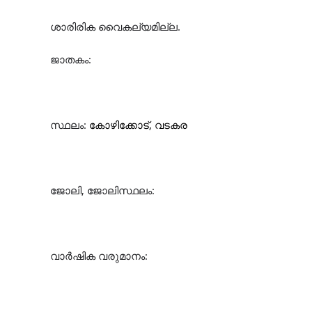
ശാരിരിക വൈകല്യമില്ല.
ജാതകം:
സ്ഥലം:
കോഴിക്കോട്, വടകര
ജോലി, ജോലിസ്ഥലം:
വാർഷിക വരുമാനം: