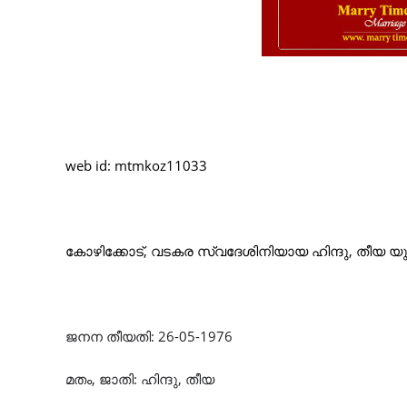
web id: mtmkoz11033
കോഴിക്കോട്, വടകര സ്വദേശിനിയായ ഹിന്ദു, തീയ യു
ജനന തീയതി: 26-05-1976
മതം, ജാതി: ഹിന്ദു, തീയ