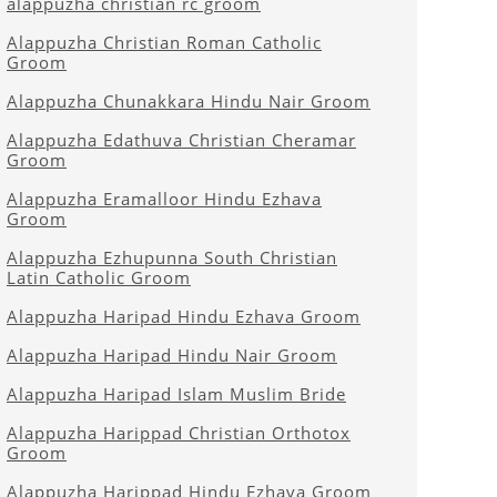
alappuzha christian rc groom
Alappuzha Christian Roman Catholic
Groom
Alappuzha Chunakkara Hindu Nair Groom
Alappuzha Edathuva Christian Cheramar
Groom
Alappuzha Eramalloor Hindu Ezhava
Groom
Alappuzha Ezhupunna South Christian
Latin Catholic Groom
Alappuzha Haripad Hindu Ezhava Groom
Alappuzha Haripad Hindu Nair Groom
Alappuzha Haripad Islam Muslim Bride
Alappuzha Harippad Christian Orthotox
Groom
Alappuzha Harippad Hindu Ezhava Groom