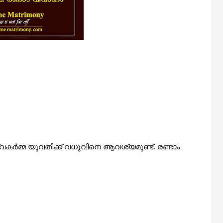
്വകർമ്മ യുവതിക്ക് വധുവിനെ
ആവശ്യമുണ്ട്. രണ്ടാം