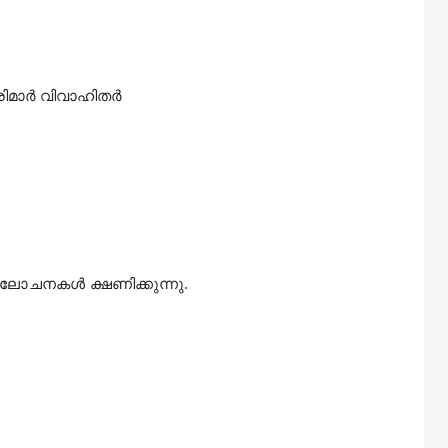
രിമാർ വിവാഹിതർ
 ആലോചനകൾ ക്ഷണിക്കുന്നു.