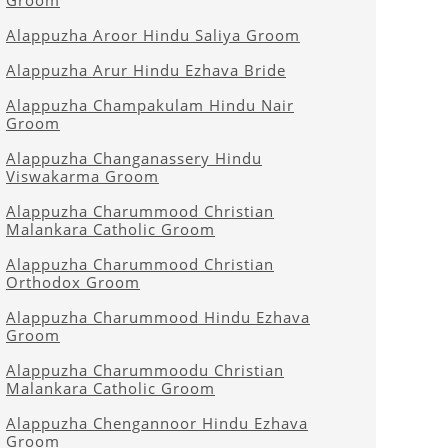
Groom
Alappuzha Aroor Hindu Saliya Groom
Alappuzha Arur Hindu Ezhava Bride
Alappuzha Champakulam Hindu Nair
Groom
Alappuzha Changanassery Hindu
Viswakarma Groom
Alappuzha Charummood Christian
Malankara Catholic Groom
Alappuzha Charummood Christian
Orthodox Groom
Alappuzha Charummood Hindu Ezhava
Groom
Alappuzha Charummoodu Christian
Malankara Catholic Groom
Alappuzha Chengannoor Hindu Ezhava
Groom