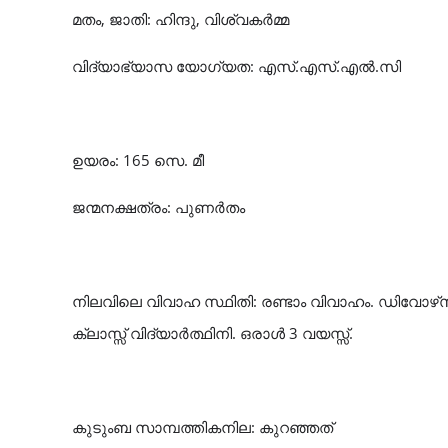
മതം, ജാതി: ഹിന്ദു, വിശ്വകർമ്മ
വിദ്യാഭ്യാസ യോഗ്യത: എസ്.എസ്.എൽ.സി
ഉയരം: 165 സെ. മീ
ജന്മനക്ഷത്രം: പുണർതം
നിലവിലെ വിവാഹ സ്ഥിതി: രണ്ടാം വിവാഹം. ഡിവോഴ്‌സ് 
ക്ലാസ്സ് വിദ്യാർത്ഥിനി. ഒരാൾ 3 വയസ്സ്.
കുടുംബ സാമ്പത്തികനില: കുറഞ്ഞത്