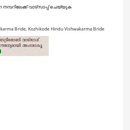
മ്പറിലേക്ക് വാട്‌സാപ്പ് ചെയ്യുക
arma Bride, Kozhikode Hindu Vishwakarma Bride