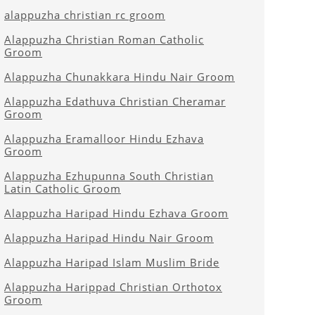
alappuzha christian rc groom
Alappuzha Christian Roman Catholic
Groom
Alappuzha Chunakkara Hindu Nair Groom
Alappuzha Edathuva Christian Cheramar
Groom
Alappuzha Eramalloor Hindu Ezhava
Groom
Alappuzha Ezhupunna South Christian
Latin Catholic Groom
Alappuzha Haripad Hindu Ezhava Groom
Alappuzha Haripad Hindu Nair Groom
Alappuzha Haripad Islam Muslim Bride
Alappuzha Harippad Christian Orthotox
Groom