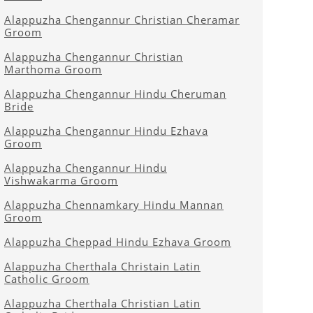
Alappuzha Chengannur Christian Cheramar
Groom
Alappuzha Chengannur Christian
Marthoma Groom
Alappuzha Chengannur Hindu Cheruman
Bride
Alappuzha Chengannur Hindu Ezhava
Groom
Alappuzha Chengannur Hindu
Vishwakarma Groom
Alappuzha Chennamkary Hindu Mannan
Groom
Alappuzha Cheppad Hindu Ezhava Groom
Alappuzha Cherthala Christain Latin
Catholic Groom
Alappuzha Cherthala Christian Latin