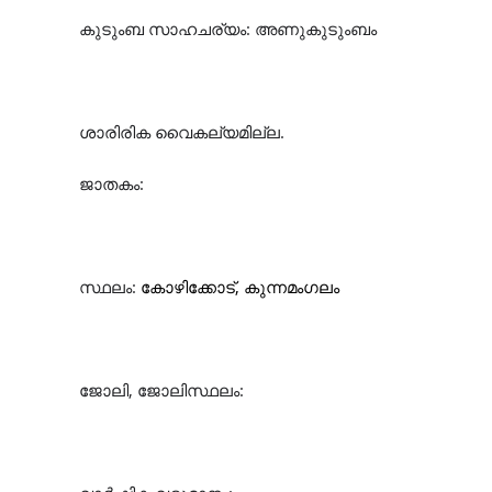
കുടുംബ സാഹചര്യം: അണുകുടുംബം
ശാരിരിക വൈകല്യമില്ല.
ജാതകം:
സ്ഥലം:
കോഴിക്കോട്, കുന്നമംഗലം
ജോലി, ജോലിസ്ഥലം: