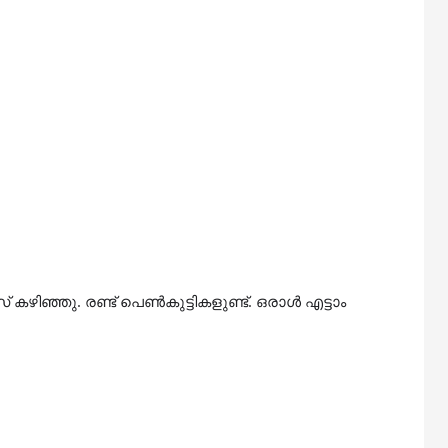
കഴിഞ്ഞു. രണ്ട് പെൺകുട്ടികളുണ്ട്. ഒരാൾ എട്ടാം