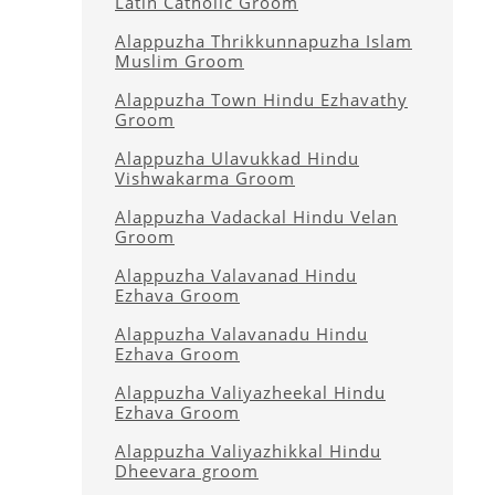
Latin Catholic Groom
Alappuzha Thrikkunnapuzha Islam
Muslim Groom
Alappuzha Town Hindu Ezhavathy
Groom
Alappuzha Ulavukkad Hindu
Vishwakarma Groom
Alappuzha Vadackal Hindu Velan
Groom
Alappuzha Valavanad Hindu
Ezhava Groom
Alappuzha Valavanadu Hindu
Ezhava Groom
Alappuzha Valiyazheekal Hindu
Ezhava Groom
Alappuzha Valiyazhikkal Hindu
Dheevara groom