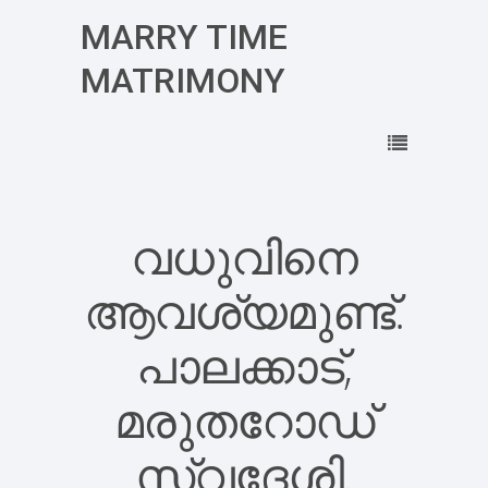
MARRY TIME
MATRIMONY
വധുവിനെ
ആവശ്യമുണ്ട്.
പാ‍ലക്കാട്,
മരുതറോഡ്
സ്വദേശി.