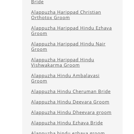
Bride
Alappuzha Harippad Christian
Orthotox Groom
Alappuzha Harippad Hindu Ezhava
Groom
Alappuzha Harippad Hindu Nair
Groom
Alappuzha Harippad Hindu
Vishwakarma Groom
Alappuzha Hindu Ambalavasi
Groom
Alappuzha Hindu Cheruman Bride
Alappuzha Hindu Deevara Groom
Alappuzha Hindu Dheevara groom
Alappuzha Hindu Ezhava Bride
Alappuzha hindu ezhava groom