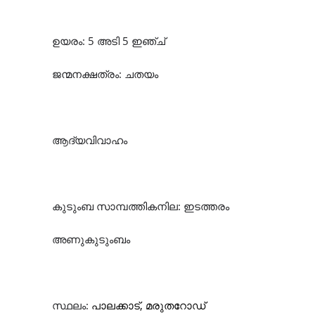
ഉയരം: 5 അടി 5 ഇഞ്ച്
ജന്മനക്ഷത്രം: ചതയം
ആദ്യവിവാഹം
കുടുംബ സാമ്പത്തികനില: ഇടത്തരം
അണുകുടുംബം
സ്ഥലം:
പാ‍ലക്കാട്, മരുതറോഡ്