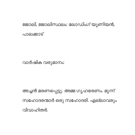
ജോലി, ജോലിസ്ഥലം: ലോഡിംഗ് യൂണിയൻ,
പാലക്കാട്
വാർഷിക വരുമാനം:
അച്ചൻ മരണപ്പെട്ടു. അമ്മ ഗൃഹഭരണം. മൂന്ന്
സഹോദരന്മാർ ഒരു സഹോദരി. എല്ലാവരും
വിവാഹിതർ.