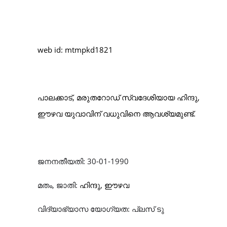
web id: mtmpkd1821
പാ‍ലക്കാട്, മരുതറോഡ് സ്വദേശിയാ‍യ ഹിന്ദു,
ഈഴവ യുവാവിന്
വധുവിനെ ആവശ്യമുണ്ട്.
ജനനതീയതി: 30-01-1990
മതം, ജാതി:
ഹിന്ദു, ഈഴവ
വിദ്യാഭ്യാസ യോഗ്യത: പ്ലസ് ടു