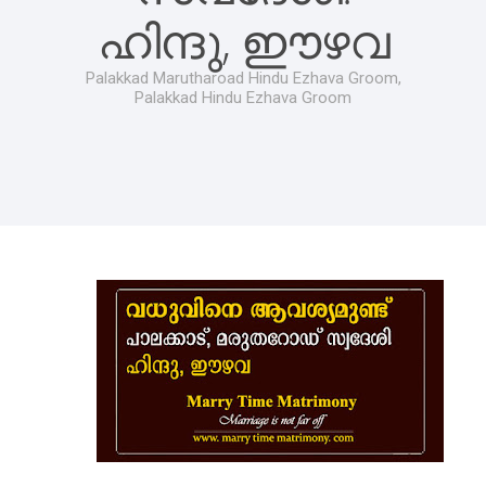
ഹിന്ദു, ഈഴവ
Palakkad Marutharoad Hindu Ezhava Groom,
Palakkad Hindu Ezhava Groom