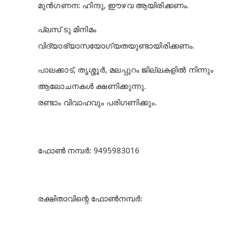
മുൻ‌ഗണന: ഹിന്ദു, ഈഴവ ആയിരിക്കണം.
പ്ലസ് ടു മിനിമം
വിദ്യാഭ്യാസയോഗ്യതയുണ്ടായിരിക്കണം.
പാലക്കാട്, തൃശ്ശൂർ, മലപ്പുറം ജില്ലകളിൽ നിന്നും
ആലോചനകൾ ക്ഷണിക്കുന്നു.
രണ്ടാം വിവാഹവും പരിഗണിക്കും.
ഫോൺ നമ്പർ: 9495983016
രക്ഷിതാവിന്റെ ഫോൺനമ്പർ: