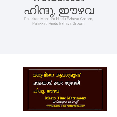
ഹിന്ദു, ഈഴവ
Palakkad Mankara Hindu Ezhava Groom,
Palakkad Hindu Ezhava Groom