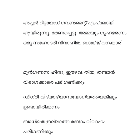
അച്ചൻ റിട്ടയേഡ് ഗവൺ‌മെന്റ് എം‌‌പ്ലോയി
ആയിരുന്നു. മരണപ്പെട്ടു. അമ്മയും ഗൃഹഭരണം.
ഒരു സഹോദരി വിവാഹിത. ബാങ്ക് ജീവനക്കാരി
മുൻ‌ഗണന: ഹിന്ദു, ഈഴവ, തിയ, തണ്ടാൻ
വിഭാഗക്കാരെ പരിഗണിക്കും.
ഡിഗ്രി വിദ്യാഭ്യാസയോഗ്യതയെങ്കിലും
ഉണ്ടായിരിക്കണം.
ബാധ്യത ഇല്ലാത്ത രണ്ടാം വിവാഹം
പരിഗണിക്കും