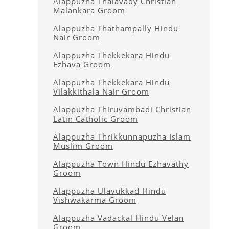
Alappuzha Thalavady Christian
Malankara Groom
Alappuzha Thathampally Hindu
Nair Groom
Alappuzha Thekkekara Hindu
Ezhava Groom
Alappuzha Thekkekara Hindu
Vilakkithala Nair Groom
Alappuzha Thiruvambadi Christian
Latin Catholic Groom
Alappuzha Thrikkunnapuzha Islam
Muslim Groom
Alappuzha Town Hindu Ezhavathy
Groom
Alappuzha Ulavukkad Hindu
Vishwakarma Groom
Alappuzha Vadackal Hindu Velan
Groom