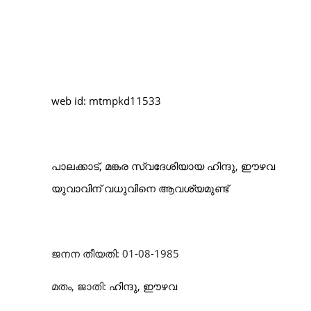
web id: mtmpkd11533
പാലക്കാട്, മങ്കര സ്വദേശിയായ ഹിന്ദു, ഈഴവ
യുവാവിന് വധുവിനെ
ആവശ്യമുണ്ട്
ജനന തീയതി: 01-08-1985
മതം, ജാതി:
ഹിന്ദു, ഈഴവ