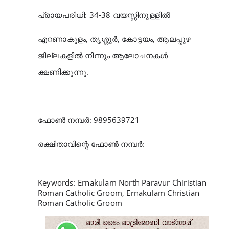
പ്രായപരിധി: 34-38 വയസ്സിനുള്ളിൽ
എറണാകുളം, തൃശ്ശൂർ, കോട്ടയം, ആലപ്പുഴ
ജില്ലകളിൽ നിന്നും ആലോചനകൾ
ക്ഷണിക്കുന്നു.
ഫോൺ നമ്പർ: 9895639721
രക്ഷിതാവിന്റെ ഫോൺ നമ്പർ:
Keywords: Ernakulam North Paravur Chiristian
Roman Catholic Groom, Ernakulam Christian
Roman Catholic Groom