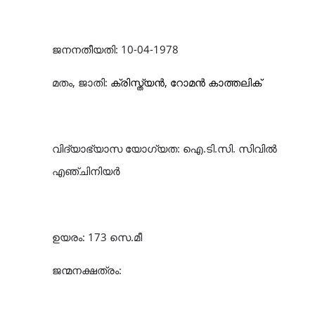
ജനനതീയതി: 10-04-1978
മതം, ജാതി:
ക്രിസ്ത്യൻ, റോമൻ കാത്തലിക്
വിദ്യാഭ്യാസ യോഗ്യത: ഐ.ടി.സി. സിവിൽ
എഞ്ചിനിയർ
ഉയരം: 173 സെ.മീ
ജന്മനക്ഷത്രം: