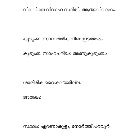
നിലവിലെ വിവാഹ സ്ഥിതി: ആദ്യവിവാഹം.
കുടുംബ സാമ്പത്തിക നില: ഇടത്തരം
കുടുംബ സാഹചര്യം: അണുകുടുംബം
ശാരിരിക വൈകല്യമില്ല.
ജാതകം:
സ്ഥലം:
എറണാകുളം, നോർത്ത് പറവൂർ