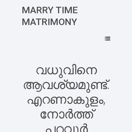
MARRY TIME
MATRIMONY
വധുവിനെ
ആവശ്യമുണ്ട്.
എറണാകുളം,
നോർത്ത്
പറവൂർ