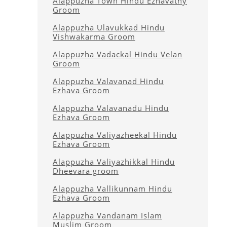
Alappuzha Town Hindu Ezhavathy
Groom
Alappuzha Ulavukkad Hindu
Vishwakarma Groom
Alappuzha Vadackal Hindu Velan
Groom
Alappuzha Valavanad Hindu
Ezhava Groom
Alappuzha Valavanadu Hindu
Ezhava Groom
Alappuzha Valiyazheekal Hindu
Ezhava Groom
Alappuzha Valiyazhikkal Hindu
Dheevara groom
Alappuzha Vallikunnam Hindu
Ezhava Groom
Alappuzha Vandanam Islam
Muslim Groom