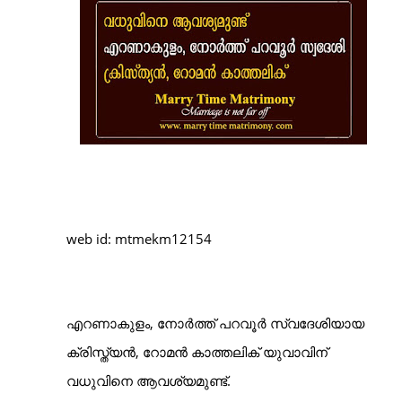
web id: mtmekm12154
എറണാകുളം, നോർത്ത് പറവൂർ സ്വദേശിയായ
ക്രിസ്ത്യൻ, റോമൻ കാത്തലിക് യുവാവിന്
വധുവിനെ
ആവശ്യമുണ്ട്.