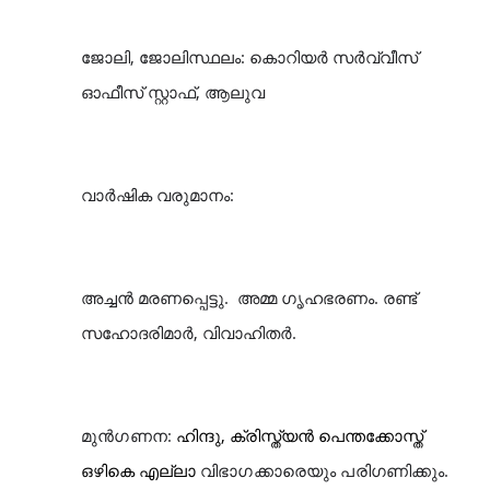
ജോലി, ജോലിസ്ഥലം: കൊറിയർ സർവ്വീസ്
ഓഫീസ് സ്റ്റാഫ്, ആലുവ
വാർഷിക വരുമാനം:
അച്ചൻ മരണപ്പെട്ടു. അമ്മ ഗൃഹഭരണം. രണ്ട്
സഹോദരിമാർ, വിവാഹിതർ.
മുൻ‌ഗണന:
ഹിന്ദു, ക്രിസ്ത്യൻ പെന്തക്കോസ്ത്
ഒഴികെ എല്ലാ
വിഭാഗക്കാരെയും പരിഗണിക്കും.