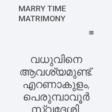
MARRY TIME
MATRIMONY
വധുവിനെ
ആവശ്യമുണ്ട്.
എറണാകുളം,
പെരുമ്പാവൂർ
സ്വദേശി.