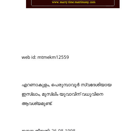
web id: mtmekm12559
എറണാകുളം, പെരുമ്പാവൂർ
സ്വദേശിയായ
ഇസ്‌ലാം, മുസ്‌ലിം യുവാവിന് വധുവിനെ
ആവശ്യമുണ്ട്.
ജനന തീയതി: 26-08-1998