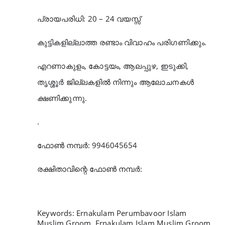
പ്രായപരിധി: 20 – 24 വയസ്സ്
കുട്ടികളില്ലാത്ത രണ്ടാം വിവാഹം പരിഗണിക്കും.
എറണാകുളം, കോട്ടയം, ആലപ്പുഴ, ഇടുക്കി,
തൃശ്ശൂർ ജില്ലകളിൽ നിന്നും ആലോചനകൾ
ക്ഷണിക്കുന്നു.
.
ഫോൺ നമ്പർ: 9946045654
രക്ഷിതാവിന്റെ ഫോൺ നമ്പർ:
Keywords: Ernakulam Perumbavoor Islam
Muslim Groom, Ernakulam Islam Muslim Groom