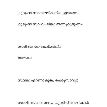
കുടുംബ സാമ്പത്തിക നില: ഇടത്തരം
കുടുംബ സാഹചര്യം: അണുകുടുംബം
ശാരിരിക വൈകല്യമില്ല.
ജാതകം:
സ്ഥലം:
എറണാകുളം, പെരുമ്പാവൂർ
ജോലി, ജോലിസ്ഥലം: യൂസ്‌ഡ് വെഹിക്കിൾ