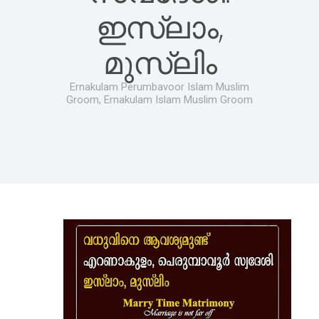
ഇസ്‌ലാം,
മുസ്‌ലിം
Ernakulam Perumbavoor Islam Muslim
Groom, Ernakulam Islam Muslim Groom