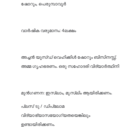
ഷോറൂം, പെരുമ്പാവൂർ
വാർഷിക വരുമാനം: 4ലക്ഷം
അച്ചൻ യൂസ്‌ഡ് വെഹിക്കിൾ ഷോറൂം ബിസിനസ്സ്,
അമ്മ ഗൃഹഭരണം. ഒരു സഹോദരി വിദ്യാർത്ഥിനി
മുൻ‌ഗണന: ഇസ്‌ലാം, മുസ്‌ലിം ആയിരിക്കണം.
പ്ലസ് ടു / ഡിപ്ലോമ
വിദ്യാഭ്യാസയോഗ്യതയെങ്കിലും
ഉണ്ടായിരിക്കണം.