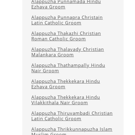
Alappuzha Punnamada Hindu
Ezhava Groom
Alappuzha Punnapra Christain
Latin Catholic Groom
Alappuzha Thakazhi Christian
Roman Catholic Groom
Alappuzha Thalavady Christian
Malankara Groom
Alappuzha Thathampally Hindu
Nair Groom
Alappuzha Thekkekara Hindu
Ezhava Groom
Alappuzha Thekkekara Hindu
Vilakkithala Nair Groom
Alappuzha Thiruvambadi Christian
Latin Catholic Groom
Alappuzha Thrikkunnapuzha Islam
Muslim Groom