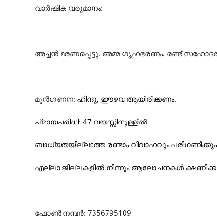
വാർഷിക
വരുമാനം
:
അച്ചൻ മരണപ്പെട്ടു
.
അമ്മ ഗൃഹഭരണം
.
രണ്ട് സഹോദര
മുൻ
ഗണന
:
ഹിന്ദു
, ഈഴവ ആയിരിക്കണം
.
പ്രായപരിധി:
47
വയസ്സിനുള്ളിൽ
ബാധ്യതയില്ലാത്ത
രണ്ടാം വിവാഹവും പരിഗണിക്കും
എല്ലാ
ജില്ലകളിൽ നിന്നും ആലോചനകൾ ക്ഷണിക്കു
ഫോൺ
നമ്പർ
: 7356795109