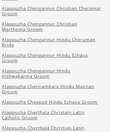
Alappuzha Chengannur Christian Cheramar
Groom
Alappuzha Chengannur Christian
Marthoma Groom
Alappuzha Chengannur Hindu Cheruman
Bride
Alappuzha Chengannur Hindu Ezhava
Groom
Alappuzha Chengannur Hindu
Vishwakarma Groom
Alappuzha Chennamkary Hindu Mannan
Groom
Alappuzha Cheppad Hindu Ezhava Groom
Alappuzha Cherthala Christain Latin
Catholic Groom
Alappuzha Cherthala Christian Latin