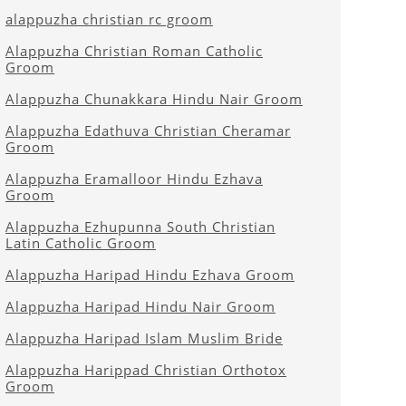
alappuzha christian rc groom
Alappuzha Christian Roman Catholic
Groom
Alappuzha Chunakkara Hindu Nair Groom
Alappuzha Edathuva Christian Cheramar
Groom
Alappuzha Eramalloor Hindu Ezhava
Groom
Alappuzha Ezhupunna South Christian
Latin Catholic Groom
Alappuzha Haripad Hindu Ezhava Groom
Alappuzha Haripad Hindu Nair Groom
Alappuzha Haripad Islam Muslim Bride
Alappuzha Harippad Christian Orthotox
Groom