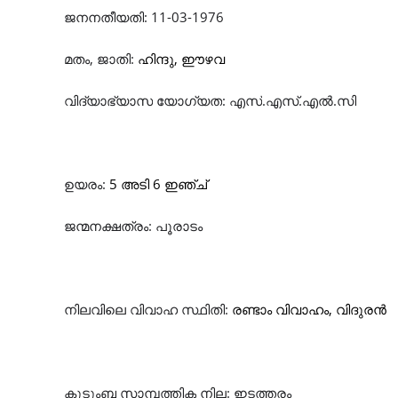
ജനനതീയതി
:
11-03-1976
മതം
,
ജാതി
:
ഹിന്ദു
, ഈഴവ
വിദ്യാഭ്യാസ
യോഗ്യത
:
എസ്
.
എസ്
.
എൽ
.
സി
ഉയരം
:
5 അടി 6 ഇഞ്ച്
ജന്മനക്ഷത്രം
:
പൂരാടം
നിലവിലെ
വിവാഹ
സ്ഥിതി
:
രണ്ടാം വിവാഹം
, വിദുരൻ
കുടുംബ
സാമ്പത്തിക
നില
:
ഇടത്തരം