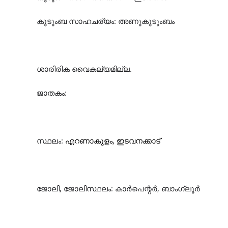
കുടുംബ
സാഹചര്യം
:
അണുകുടുംബം
ശാരിരിക
വൈകല്യമില്ല
.
ജാതകം
:
സ്ഥലം
:
എറണാകുളം, ഇടവനക്കാട്
ജോലി
,
ജോലിസ്ഥലം
:
കാർപെന്റർ, ബാംഗ്ലൂർ