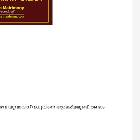
ഈഴവ
യുവാവിന്
വധുവിനെ
ആവശ്യമുണ്ട്.
രണ്ടാം