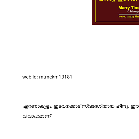
web id: mtmekm13181
എറണാകുളം, ഇടവനക്കാട്
സ്വദേശിയായ
ഹിന്ദു
, 
വിവാഹമാണ്