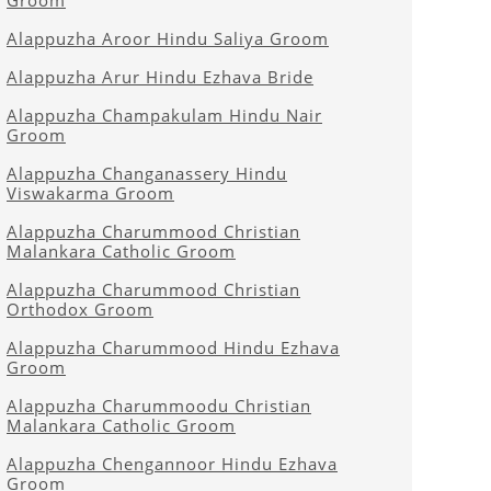
Groom
Alappuzha Aroor Hindu Saliya Groom
Alappuzha Arur Hindu Ezhava Bride
Alappuzha Champakulam Hindu Nair
Groom
Alappuzha Changanassery Hindu
Viswakarma Groom
Alappuzha Charummood Christian
Malankara Catholic Groom
Alappuzha Charummood Christian
Orthodox Groom
Alappuzha Charummood Hindu Ezhava
Groom
Alappuzha Charummoodu Christian
Malankara Catholic Groom
Alappuzha Chengannoor Hindu Ezhava
Groom