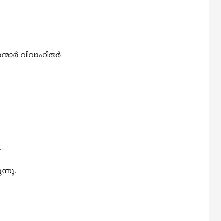
ന്മാർ
വിവാഹിത
ർ
.
ന്നു
.