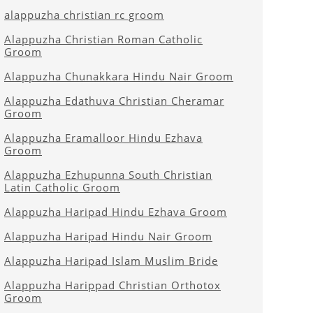
alappuzha christian rc groom
Alappuzha Christian Roman Catholic
Groom
Alappuzha Chunakkara Hindu Nair Groom
Alappuzha Edathuva Christian Cheramar
Groom
Alappuzha Eramalloor Hindu Ezhava
Groom
Alappuzha Ezhupunna South Christian
Latin Catholic Groom
Alappuzha Haripad Hindu Ezhava Groom
Alappuzha Haripad Hindu Nair Groom
Alappuzha Haripad Islam Muslim Bride
Alappuzha Harippad Christian Orthotox
Groom