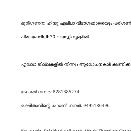
മുൻ
ഗണന
:
ഹിന്ദു എല്ലാ വിഭാഗക്കാരെയും പരിഗണിക
പ്രായപരിധി:
30
വയസ്സിനുള്ളിൽ
എല്ലാ
ജില്ലകളിൽ നിന്നും ആലോചനകൾ ക്ഷണിക്കു
ഫോൺ
നമ്പർ
: 8281385274
രക്ഷിതാവിന്റെ
ഫോൺ
നമ്പർ
: 9495186496