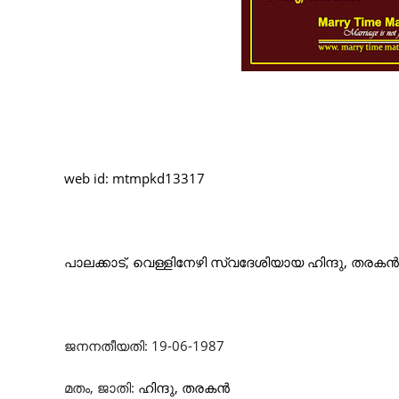
web id: mtmpkd13317
പാലക്കാട്, വെള്ളിനേഴി
സ്വദേശിയായ
ഹിന്ദു
, തരക
ജനനതീയതി
:
19-06-1987
മതം
,
ജാതി
:
ഹിന്ദു
, തരകൻ