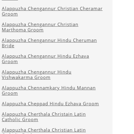
Alappuzha Chengannur Christian Cheramar
Groom
Alappuzha Chengannur Christian
Marthoma Groom
Alappuzha Chengannur Hindu Cheruman
Bride
Alappuzha Chengannur Hindu Ezhava
Groom
Alappuzha Chengannur Hindu
Vishwakarma Groom
Alappuzha Chennamkary Hindu Mannan
Groom
Alappuzha Cheppad Hindu Ezhava Groom
Alappuzha Cherthala Christain Latin
Catholic Groom
Alappuzha Cherthala Christian Latin