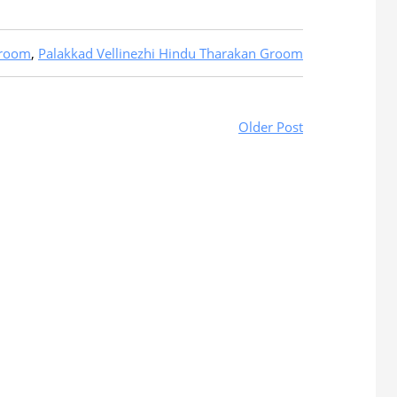
Groom
,
Palakkad Vellinezhi Hindu Tharakan Groom
Older Post