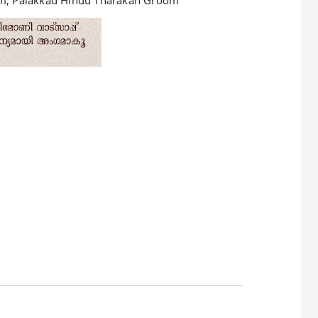
om, Palakkad Hindu Tharakan Groom