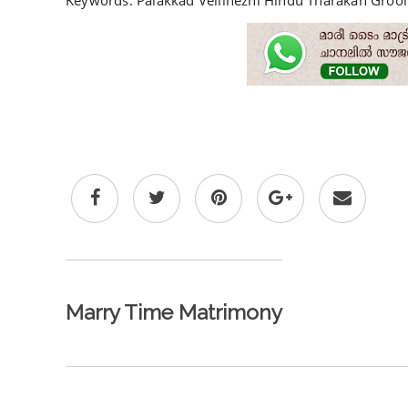
Keywords: Palakkad Vellinezhi Hindu Tharakan Gro
Marry Time Matrimony