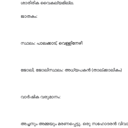
ശാരിരിക
വൈകല്യമില്ല
.
ജാതകം
:
സ്ഥലം
:
പാലക്കാട്, വെള്ളിനേഴി
ജോലി
,
ജോലിസ്ഥലം
: അധ്യപകൻ (താല്ക്കാലികം)
വാർഷിക
വരുമാനം
:
അച്ച
നും
അമ്മ
യും മരണപ്പെട്ടു
.
ഒരു സഹോദരൻ വിവ