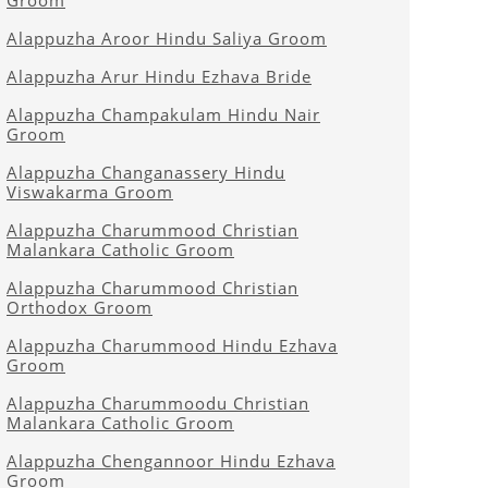
Groom
Alappuzha Aroor Hindu Saliya Groom
Alappuzha Arur Hindu Ezhava Bride
Alappuzha Champakulam Hindu Nair
Groom
Alappuzha Changanassery Hindu
Viswakarma Groom
Alappuzha Charummood Christian
Malankara Catholic Groom
Alappuzha Charummood Christian
Orthodox Groom
Alappuzha Charummood Hindu Ezhava
Groom
Alappuzha Charummoodu Christian
Malankara Catholic Groom
Alappuzha Chengannoor Hindu Ezhava
Groom