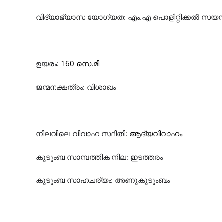
വിദ്യാഭ്യാസ
യോഗ്യത
:
എം.എ പൊളിറ്റിക്കൽ സയൻ
ഉയരം
:
160
സെ
.
മീ
ജന്മനക്ഷത്രം
:
വിശാഖം
നിലവിലെ
വിവാഹ
സ്ഥിതി
:
ആദ്യ
വിവാ
ഹം
കുടുംബ
സാമ്പത്തിക
നില
:
ഇടത്തരം
കുടുംബ
സാഹചര്യം
:
അണുകുടുംബം