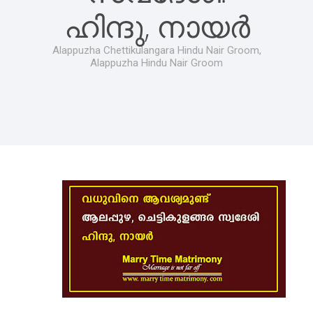
ഹിന്ദു, നായർ
Alappuzha Chettikulangara Hindu Nair Groom,
Alappuzha Hindu Nair Groom