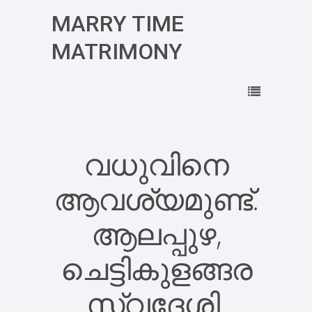
MARRY TIME
MATRIMONY
വധുവിനെ
ആവശ്യമുണ്ട്.
ആലപ്പുഴ,
ചെട്ടികുളങ്ങര
സ്വദേശി.