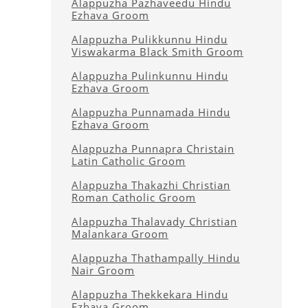
Alappuzha Pazhaveedu Hindu
Ezhava Groom
Alappuzha Pulikkunnu Hindu
Viswakarma Black Smith Groom
Alappuzha Pulinkunnu Hindu
Ezhava Groom
Alappuzha Punnamada Hindu
Ezhava Groom
Alappuzha Punnapra Christain
Latin Catholic Groom
Alappuzha Thakazhi Christian
Roman Catholic Groom
Alappuzha Thalavady Christian
Malankara Groom
Alappuzha Thathampally Hindu
Nair Groom
Alappuzha Thekkekara Hindu
Ezhava Groom