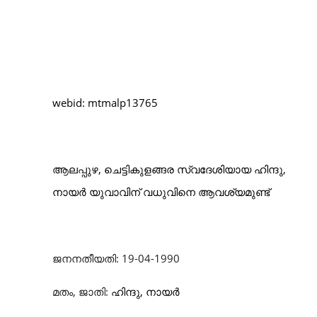
webid: mtmalp13765
ആലപ്പുഴ, ചെട്ടികുളങ്ങര
സ്വദേശിയായ
ഹിന്ദു,
നായർ യു
വാവിന് വധുവിനെ
ആവശ്യമുണ്ട്
ജനനതീയതി
: 19-04-1990
മതം
,
ജാതി
:
ഹിന്ദു, നായർ