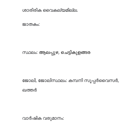
ശാരിരിക
വൈകല്യമില്ല
.
ജാതകം
:
സ്ഥലം
:
ആലപ്പുഴ, ചെട്ടികുളങ്ങര
ജോലി
,
ജോലിസ്ഥലം
: കമ്പനി സൂപ്പർവൈസർ,
ഖത്തർ
വാർഷിക
വരുമാനം
: