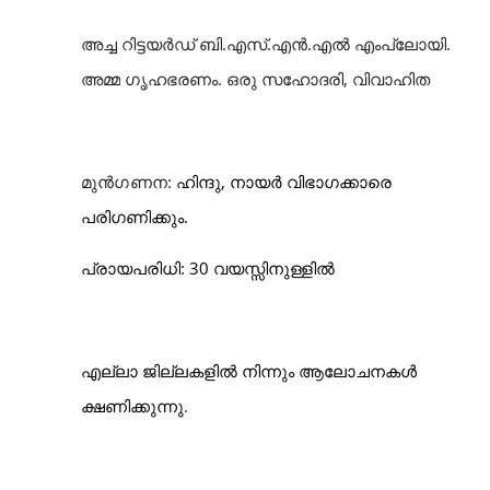
അച്ച
റിട്ടയർഡ് ബി.എസ്.എൻ.എൽ എം‌പ്ലോയി.
അമ്മ
ഗൃഹഭരണം.
ഒരു സഹോദരി, വിവാഹിത
മുൻ
ഗണന
:
ഹിന്ദു, നായർ വിഭാഗക്കാ‍രെ
പരിഗണിക്കും
.
പ്രായപരിധി: 30 വയസ്സിനുള്ളിൽ
എല്ലാ
ജില്ലകളിൽ നിന്നും ആലോചനകൾ
ക്ഷണിക്കുന്നു
.