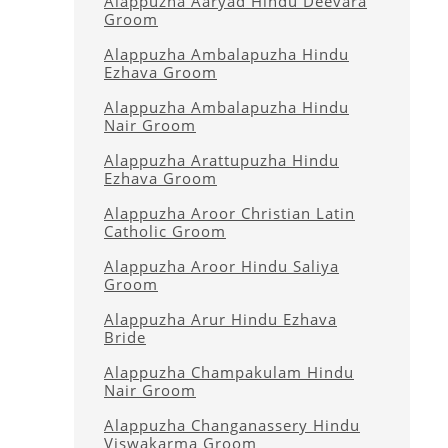
Alappuzha Aaryad Hindu Deevara
Groom
Alappuzha Ambalapuzha Hindu
Ezhava Groom
Alappuzha Ambalapuzha Hindu
Nair Groom
Alappuzha Arattupuzha Hindu
Ezhava Groom
Alappuzha Aroor Christian Latin
Catholic Groom
Alappuzha Aroor Hindu Saliya
Groom
Alappuzha Arur Hindu Ezhava
Bride
Alappuzha Champakulam Hindu
Nair Groom
Alappuzha Changanassery Hindu
Viswakarma Groom