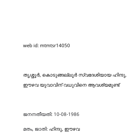
web id: mtmtsr14050
തൃശ്ശൂർ
,
കൊടുങ്ങല്ലൂർ സ്വദേശിയായ
ഹിന്ദു
,
ഈഴവ യുവാവിന്
വധുവിനെ
ആവശ്യമുണ്ട്
ജനനതീയതി
:
10-08-1986
മതം
,
ജാതി
:
ഹിന്ദു
,
ഈഴവ