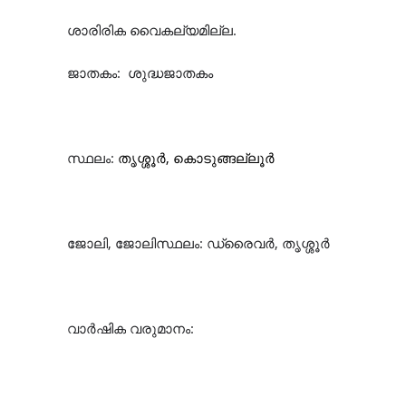
ശാരിരിക
വൈകല്യമില്ല
.
ജാതകം
:
ശുദ്ധജാതകം
സ്ഥലം
:
തൃശ്ശൂർ
,
കൊടുങ്ങല്ലൂർ
ജോലി
,
ജോലിസ്ഥലം
:
ഡ്രൈവർ
, തൃശ്ശൂർ
വാർഷിക
വരുമാനം
: