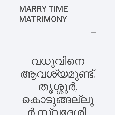
MARRY TIME
MATRIMONY
വധുവിനെ
ആവശ്യമുണ്ട്.
തൃശ്ശൂർ,
കൊടുങ്ങല്ലൂ
ർ സ്വദേശി.