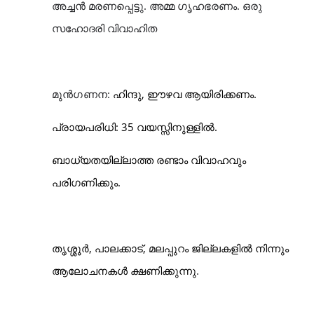
അച്ചൻ മരണപ്പെട്ടു
.
അമ്മ
ഗൃഹഭരണം.
ഒരു
സഹോദരി വിവാഹിത
മുൻ
ഗണന
:
ഹിന്ദു
, ഈഴവ
ആയിരിക്കണം
.
പ്രായപരിധി:
35
വയസ്സിനുള്ളിൽ
.
ബാധ്യതയില്ലാത്ത രണ്ടാം വിവാഹവും
പരിഗണിക്കും
.
തൃശ്ശൂർ
,
പാലക്കാട്
,
മലപ്പുറം ജില്ലകളിൽ നിന്നും
ആലോചനകൾ ക്ഷണിക്കുന്നു
.