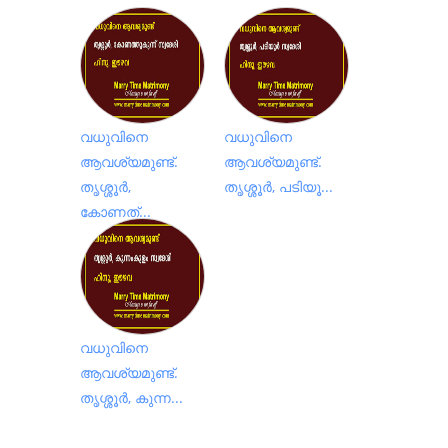
വധുവിനെ
വധുവിനെ
ആവശ്യമുണ്ട്.
ആവശ്യമുണ്ട്.
തൃശ്ശൂർ,
തൃശ്ശൂർ, പടിയൂ...
കോണത്...
വധുവിനെ
ആവശ്യമുണ്ട്.
തൃശ്ശൂർ, കുന്ന...