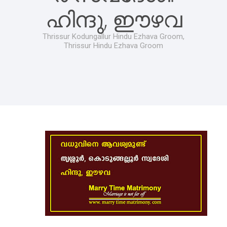
ഹിന്ദു, ഈഴവ
Thrissur Kodungallur Hindu Ezhava Groom,
Thrissur Hindu Ezhava Groom