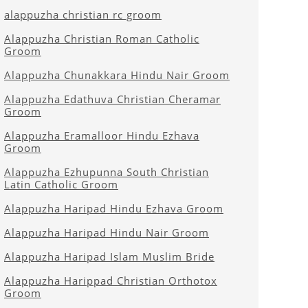
alappuzha christian rc groom
Alappuzha Christian Roman Catholic
Groom
Alappuzha Chunakkara Hindu Nair Groom
Alappuzha Edathuva Christian Cheramar
Groom
Alappuzha Eramalloor Hindu Ezhava
Groom
Alappuzha Ezhupunna South Christian
Latin Catholic Groom
Alappuzha Haripad Hindu Ezhava Groom
Alappuzha Haripad Hindu Nair Groom
Alappuzha Haripad Islam Muslim Bride
Alappuzha Harippad Christian Orthotox
Groom