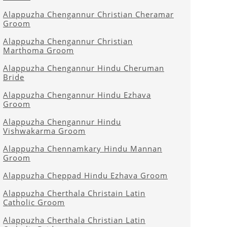
Alappuzha Chengannur Christian Cheramar
Groom
Alappuzha Chengannur Christian
Marthoma Groom
Alappuzha Chengannur Hindu Cheruman
Bride
Alappuzha Chengannur Hindu Ezhava
Groom
Alappuzha Chengannur Hindu
Vishwakarma Groom
Alappuzha Chennamkary Hindu Mannan
Groom
Alappuzha Cheppad Hindu Ezhava Groom
Alappuzha Cherthala Christain Latin
Catholic Groom
Alappuzha Cherthala Christian Latin