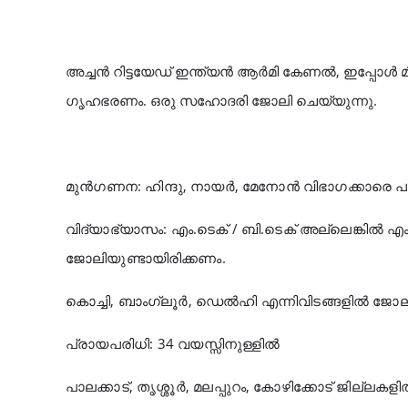
അച്ചൻ റിട്ടയേഡ് ഇന്ത്യൻ ആർമി കേണൽ, ഇപ്പോൾ മില
ഗൃഹഭരണം. ഒരു സഹോദരി ജോലി ചെയ്യുന്നു.
മുൻ‌ഗണന: ഹിന്ദു, നായർ, മേനോൻ വിഭാഗക്കാരെ പ
വിദ്യാഭ്യാസം: എം.ടെക് / ബി.ടെക് അല്ലെങ്കിൽ
ജോലിയുണ്ടായിരിക്കണം.
കൊച്ചി, ബാംഗ്ലൂർ, ഡെൽഹി എന്നിവിടങ്ങളിൽ ജോല
പ്രായപരിധി: 34 വയസ്സിനുള്ളിൽ
പാലക്കാട്, തൃശ്ശൂർ, മലപ്പുറം, കോഴിക്കോട് ജില്ല