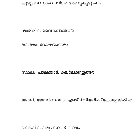
കുടുംബ സാഹചര്യം: അണുകുടുംബം
ശാരിരിക വൈകല്യമില്ല.
ജാതകം: ദോഷജാതകം
സ്ഥലം:
പാലക്കാട്, കല്ലേക്കുളങ്ങര
ജോലി, ജോലിസ്ഥലം: എഞ്ചിനീയറിംഗ് കോളേജിൽ അസിസ
വാർഷിക വരുമാനം: 3 ലക്ഷം