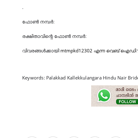
.
ഫോൺ നമ്പർ:
രക്ഷിതാവിന്റെ ഫോൺ നമ്പർ:
വിവരങ്ങൾക്കായി
mtmpkd12302 എന്ന വെബ് ഐഡി 9447
Keywords: Palakkad Kallekkulangara Hindu Nair Brid