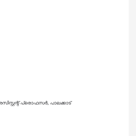
്റ്റന്റ് പ്രൊഫസർ, പാലക്കാട്