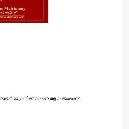
, നായർ യുവതിക്ക് വരനെ
ആവശ്യമുണ്ട്