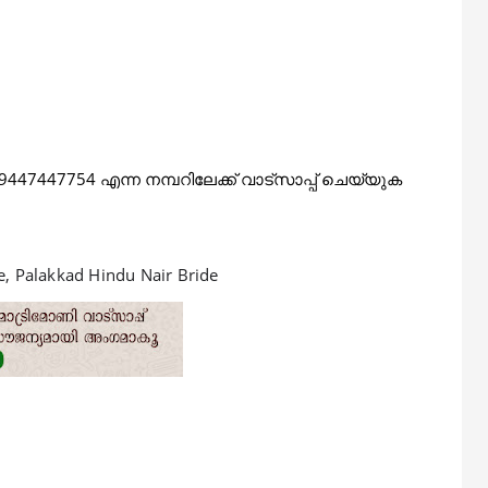
447754 എന്ന നമ്പറിലേക്ക് വാട്‌സാപ്പ് ചെയ്യുക
e, Palakkad Hindu Nair Bride