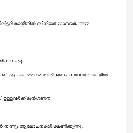
ിട്ടറി കാന്റീനിൽ സീനിയർ മാനേജർ. അമ്മ
രിഗണിക്കും
 എം.ബി.എ. കഴിഞ്ഞവരായിരിക്കണം. സമാനമേഖലയിൽ
ി ഉള്ളവർക്ക് മു‌ൻ‌ഗണന
കളിൽ നിന്നും ആലോചനകൾ ക്ഷണിക്കുന്നു.