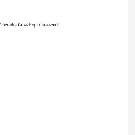
് ആൻഡ് കമ്മ്യൂണിക്കേഷൻ