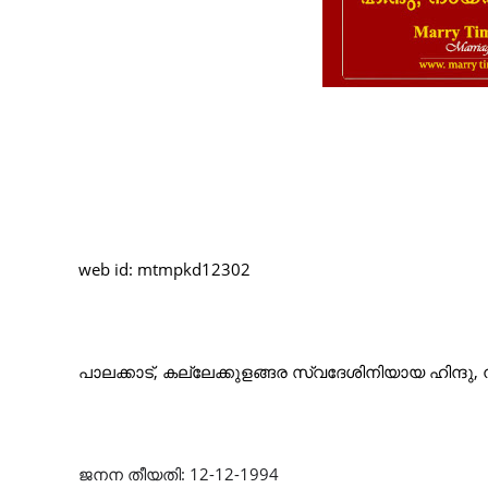
web id: mtmpkd12302
പാലക്കാട്, കല്ലേക്കുളങ്ങര സ്വദേശിനിയായ ഹിന്ദു
ജനന തീയതി: 12-12-1994