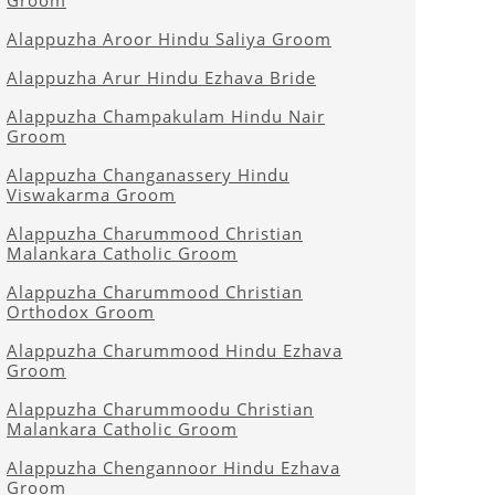
Groom
Alappuzha Aroor Hindu Saliya Groom
Alappuzha Arur Hindu Ezhava Bride
Alappuzha Champakulam Hindu Nair
Groom
Alappuzha Changanassery Hindu
Viswakarma Groom
Alappuzha Charummood Christian
Malankara Catholic Groom
Alappuzha Charummood Christian
Orthodox Groom
Alappuzha Charummood Hindu Ezhava
Groom
Alappuzha Charummoodu Christian
Malankara Catholic Groom
Alappuzha Chengannoor Hindu Ezhava
Groom